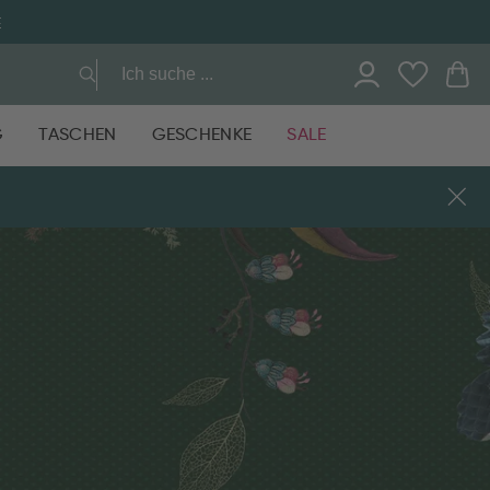
E
G
TASCHEN
GESCHENKE
SALE