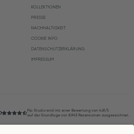
KOLLEKTIONEN
PRESSE
NACHHALTIGKEIT
COOKIE INFO
DATENSCHUTZERKLÄRUNG
IMPRESSUM
Pip Studio wird mit einer Bewertung von
4.61/5
auf der Grundlage von
8.943
Rezensionen ausgezeichnet.