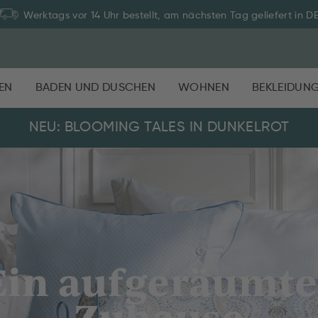
Zahlung auf Rechnung: 30 Tage Rückgaberecht
EN
BADEN UND DUSCHEN
WOHNEN
BEKLEIDUN
NEU: BLOOMING TALES IN DUNKELROT
Ein aufgeräumte
Zuhause