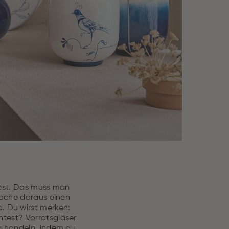
dest. Das muss man
 mache daraus einen
. Du wirst merken:
htest? Vorratsgläser
g handeln, indem du