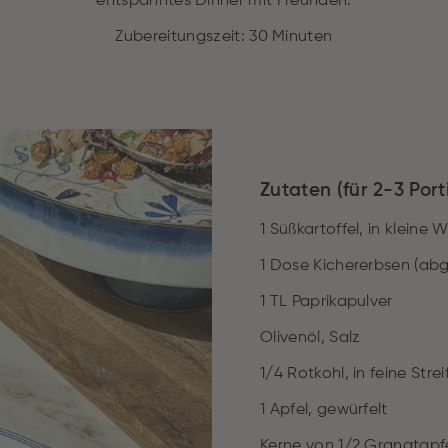
entspanntes Dinner mit Freunden.
Zubereitungszeit: 30 Minuten
Zutaten (für 2-3 Port
1 Süßkartoffel, in kleine 
1 Dose Kichererbsen (ab
1 TL Paprikapulver
Olivenöl, Salz
1/4 Rotkohl, in feine Stre
1 Apfel, gewürfelt
Kerne von 1/2 Granatapf