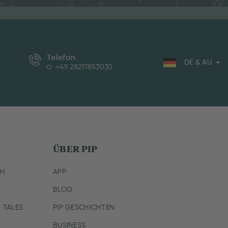
Telefon
DE & AU
+49 28217853030
ÜBER PIP
CH
APP
BLOG
 TALES
PIP GESCHICHTEN
BUSINESS