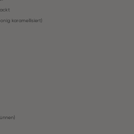
hackt
onig karamellisiert)
dünnen)