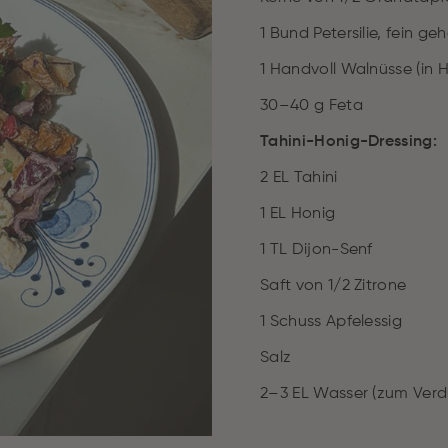
1 Bund Petersilie, fein ge
1 Handvoll Walnüsse (in H
30–40 g Feta
Tahini-Honig-Dressing:
2 EL Tahini
1 EL Honig
1 TL Dijon-Senf
Saft von 1/2 Zitrone
1 Schuss Apfelessig
Salz
2–3 EL Wasser (zum Ver