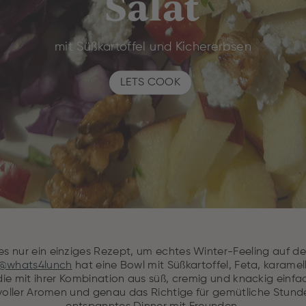
Salat
mit Süßkartoffel und Kichererbsen
LETS COOK
 nur ein einziges Rezept, um echtes Winter-Feeling auf de
@whats4lunch
hat eine Bowl mit Süßkartoffel, Feta, karamel
 die mit ihrer Kombination aus süß, cremig und knackig einfa
 voller Aromen und genau das Richtige für gemütliche Stun