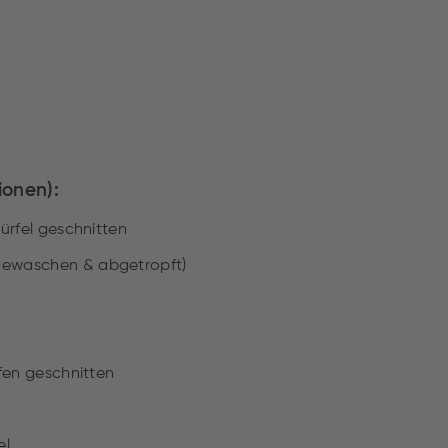
ionen):
Würfel geschnitten
gewaschen & abgetropft)
ifen geschnitten
el