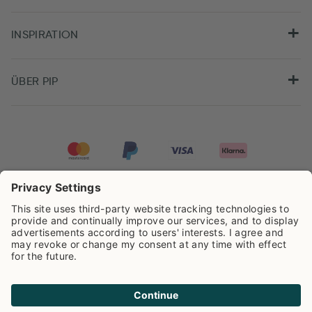
INSPIRATION
ÜBER PIP
Pip Studio wird mit einer Bewertung von
4.61/5
auf der Grundlage von
8.955
Rezensionen ausgezeichnet.