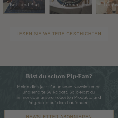
Bett und Bad
Wohnen
Loung
LESEN SIE WEITERE GESCHICHTEN
Bist du schon Pip-Fan?
Melde dich jetzt für unseren Newsletter an
und erhalte 5€ Rabatt. So bleibst du
immer über unsere neuesten Produkte und
Angebote auf dem Laufenden.
NEWSLETTER ABONNIEREN