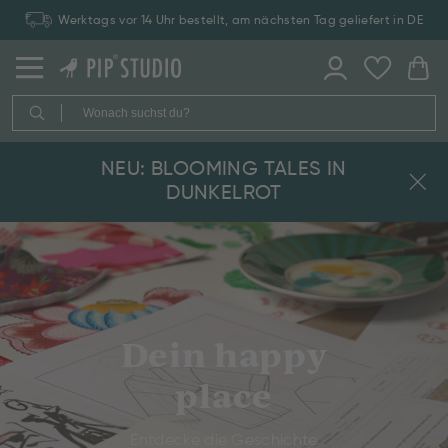
Zahlung auf Rechnung: 30 Tage Rückgaberecht
NEU: BLOOMING TALES IN
DUNKELROT
Dein happy
place
Entdecke die Geschichte