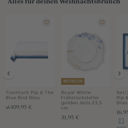
Alles für deinen Weihnachtsbrunch
BESTSELLER
Tischtuch Pip & The
Royal White
Set/
Blue Bird Blau
Frühstücksteller
Pip 
golden dots 23,5
Blau
109,95 €
ab
cm
16,9
31,95 €