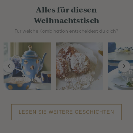
Alles für diesen
Weihnachtstisch
Für welche Kombination entscheidest du dich?
Pip & T
Dot Delight
Royal White
Bi
LESEN SIE WEITERE GESCHICHTEN