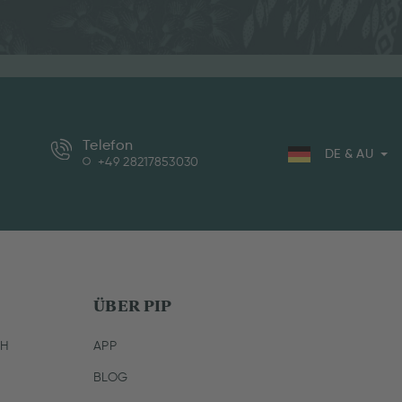
Telefon
DE & AU
+49 28217853030
ÜBER PIP
CH
APP
BLOG