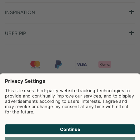
INSPIRATION
ÜBER PIP
Pip Studio wird mit einer Bewertung von
4.61/5
auf der Grundlage von
8.955
Rezensionen ausgezeichnet.
Cookie info
Datenschutzerklarüng
Impressum