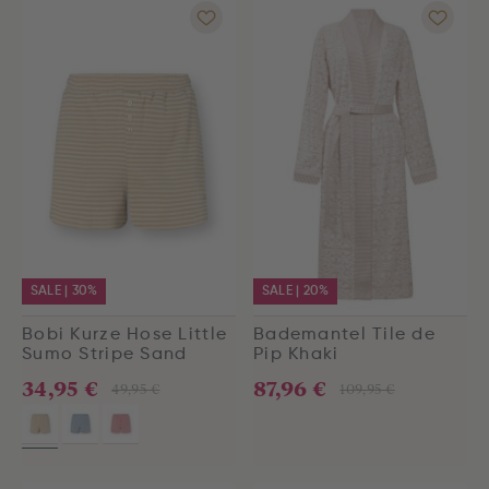
SALE | 30%
SALE | 20%
Bobi Kurze Hose Little
Bademantel Tile de
Sumo Stripe Sand
Pip Khaki
34,95 €
87,96 €
49,95 €
109,95 €