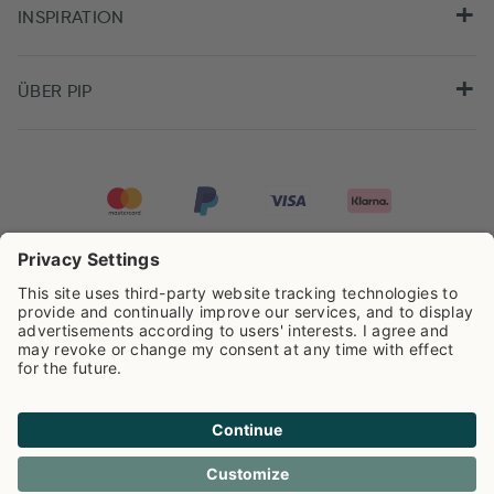
INSPIRATION
ÜBER PIP
Pip Studio wird mit einer Bewertung von
4.61/5
auf der Grundlage von
8.955
Rezensionen ausgezeichnet.
Cookie info
Datenschutzerklarüng
Impressum
Versandkosten
AGB