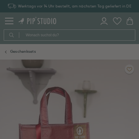
Werktags vor 14 Uhr bestellt, am nächsten Tag geliefert in DE
Geschenksets