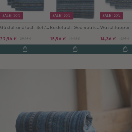
SALE | 20%
SALE | 20%
SALE | 20%
Gästehandtuch Set/3 Geometric Print Dunkelblau 30x50cm
Badetuch Geometric Print Dunkelblau 55x100cm
23,96 €
15,96 €
14,36 €
29,95 €
19,95 €
17,95 €