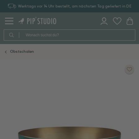
Werktags vor 14 Uhr bestellt, am nächsten Tag geliefert in DE
Obstschalen