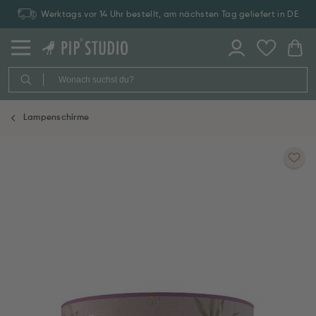
Werktags vor 14 Uhr bestellt, am nächsten Tag geliefert in DE
Lampenschirme