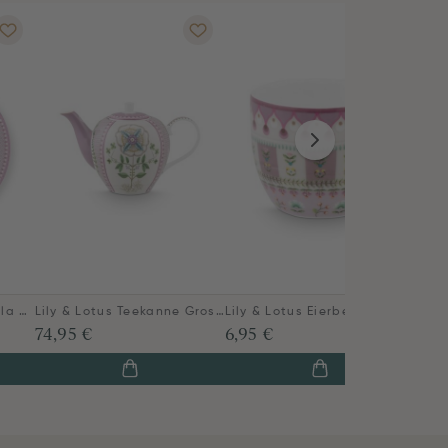
Lily & Lotus Essteller Lila 26.5cm
Lily & Lotus Teekanne Gross Lila
Lily & Lotus Eierbecher Lila
Stri
ab
74,95 €
6,95 €
5
160