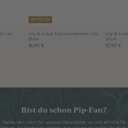
BESTSELLER
ni Lila
Lily & Lotus Frühstücksteller Lila
Lily & Lot
21cm
23cm
16,95 €
17,95 €
Bist du schon Pip-Fan?
Melde dich jetzt für unseren Newsletter an und erhalte 5€