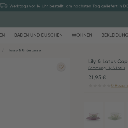
Werktags vor 14 Uhr bestellt, am nächsten Tag geliefert in D
EN
BADEN UND DUSCHEN
WOHNEN
BEKLEIDUN
Tasse & Untertasse
Lily & Lotus Cap
Sammlung Lily & Lotus
21,95 €
0 Rezens