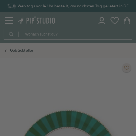
Werktags vor 14 Uhr bestellt, am nächsten Tag geliefert in DE
Gebäckteller