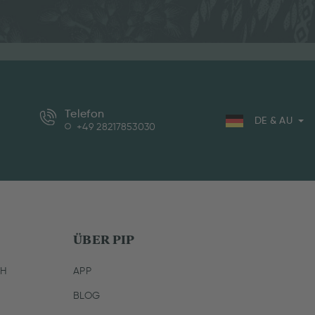
Telefon
DE & AU
+49 28217853030
ÜBER PIP
CH
APP
BLOG