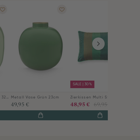
SALE | 30%
Metall Vase Mittelgrün 32cm
Metall Vase Grün 23cm
Zierkissen Multi Streifen Grün
48,95 €
49,95 €
69,95 €