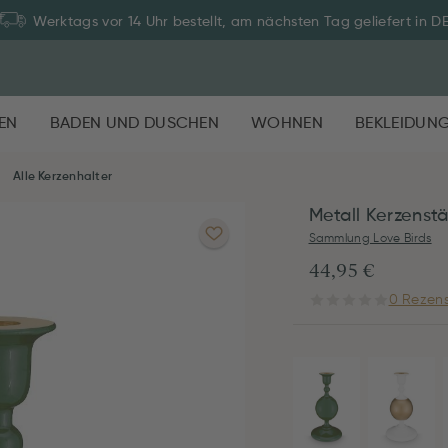
Werktags vor 14 Uhr bestellt, am nächsten Tag geliefert in D
EN
BADEN UND DUSCHEN
WOHNEN
BEKLEIDUN
Alle Kerzenhalter
Metall Kerzenst
Sammlung Love Birds
44,95 €
0 Rezens