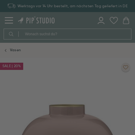
Werktags vor 14 Uhr bestellt, am nächsten Tag geliefert in DE
Vasen
SALE | 20%