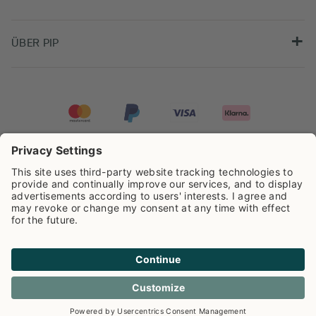
ÜBER PIP
Pip Studio wird mit einer Bewertung von
4.62/5
auf der Grundlage von
8.960
Rezensionen ausgezeichnet.
Cookie info
Datenschutzerklarüng
Impressum
Versandkosten
AGB