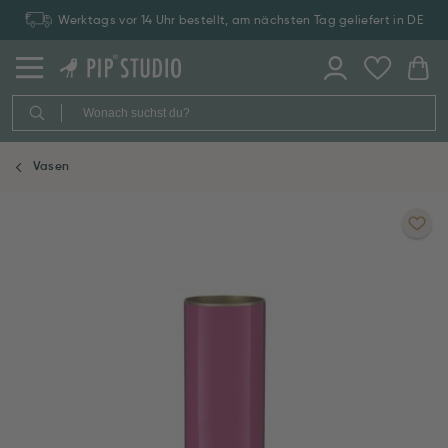
Werktags vor 14 Uhr bestellt, am nächsten Tag geliefert in DE
Vasen