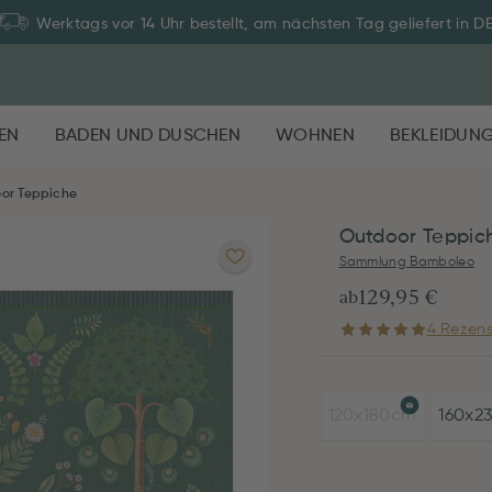
Werktags vor 14 Uhr bestellt, am nächsten Tag geliefert in D
EN
BADEN UND DUSCHEN
WOHNEN
BEKLEIDUN
or Teppiche
Outdoor Teppich
Sammlung Bamboleo
129,95 €
ab
4 Rezens
120x180cm
160x2