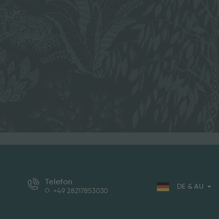
e
Telefon
DE & AU
+49 28217853030