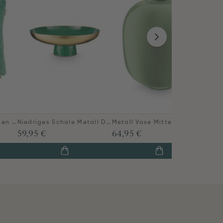
260
Quadratisches Zierkissen Quilty Dreams Grün
Niedriges Schale Metall Dunkelgrün 12.5cm
Metall Vase Mittelgrün 32cm
59,95 €
64,95 €