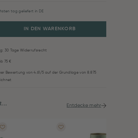
hsten tag geliefert in DE
IN DEN WARENKORB
g: 30 Tage Widerrufsrecht
ab 75 €
iner Bewertung von 4.61/5 auf der Grundlage von 8.875
ichnet
...
Entdecke mehr
NEU
Plai
ab
1