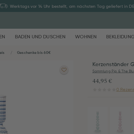
Werktags vor 14 Uhr bestellt, am nächsten Tag geliefert in D
EN
BADEN UND DUSCHEN
WOHNEN
BEKLEIDUN
eis
Geschenke bis 60€
Kerzenständer G
Sammlung Pip & The Blu
44,95 €
0 Rezens