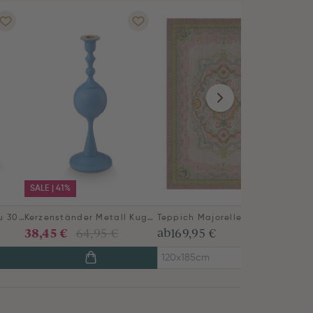
SALE | 41%
Vase Keramik Matt Blau 30cm
Kerzenständer Metall Kugel Matt Hellblau 37cm
Teppich Majorelle by Pip Pastell Rosa
38,45 €
ab
64,95 €
169,95 €
120x185cm