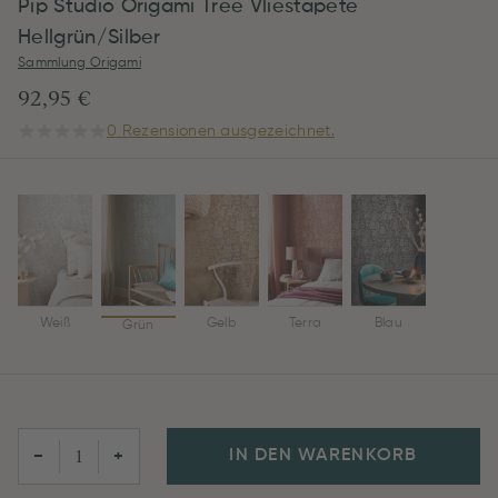
Pip Studio Origami Tree Vliestapete
Hellgrün/Silber
Sammlung Origami
92,95 €
0 Rezensionen ausgezeichnet.
Weiß
Gelb
Terra
Blau
Grün
IN DEN WARENKORB
−
+