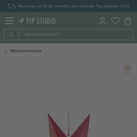
Werktags vor 14 Uhr bestellt, am nächsten Tag geliefert in DE
Wohnaccessoires