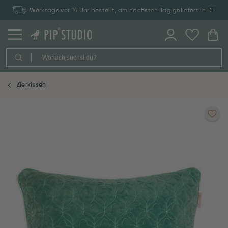
Werktags vor 14 Uhr bestellt, am nächsten Tag geliefert in DE
Zierkissen