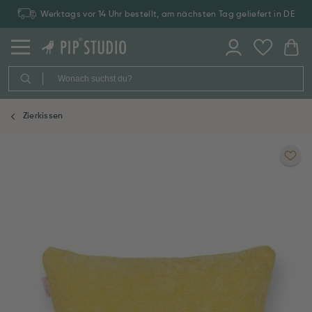
Werktags vor 14 Uhr bestellt, am nächsten Tag geliefert in DE
Zierkissen