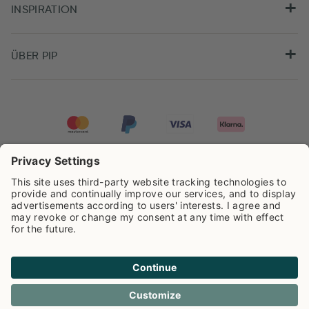
INSPIRATION
ÜBER PIP
Pip Studio wird mit einer Bewertung von
4.62/5
auf der Grundlage von
8.959
Rezensionen ausgezeichnet.
Cookie info
Datenschutzerklarüng
Impressum
Versandkosten
AGB