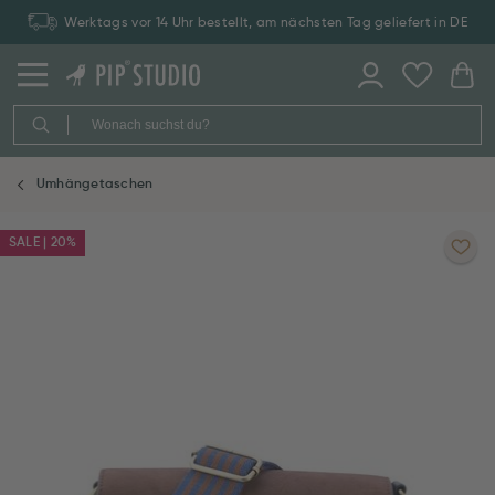
Werktags vor 14 Uhr bestellt, am nächsten Tag geliefert in DE
Umhängetaschen
SALE | 20%