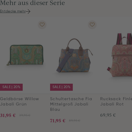
Mehr aus dieser Serie
Entdecke mehr
SALE | 20%
SALE | 20%
Geldbörse Willow
Schultertasche Fia
Rucksack Finl
Jabali Grün
Mittelgroß Jabali
Jabali Rot
Blau
31,95 €
69,95 €
39,95 €
71,95 €
89,95 €