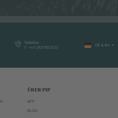
Telefon
DE & AU
+49 28217853030
ÜBER PIP
CH
APP
BLOG