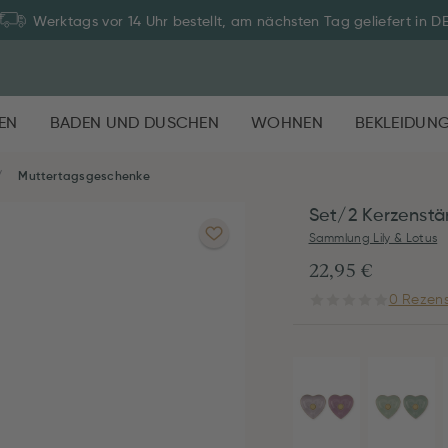
Werktags vor 14 Uhr bestellt, am nächsten Tag geliefert in D
EN
BADEN UND DUSCHEN
WOHNEN
BEKLEIDUN
Muttertagsgeschenke
Set/2 Kerzenstän
Sammlung Lily & Lotus
22,95 €
0 Rezens