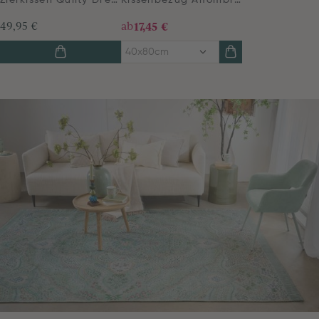
Zierkissen Quilty Dreams Blau Grün
Kissenbezug Alfombra Hellblau
49,95 €
ab
17,45 €
40x80cm