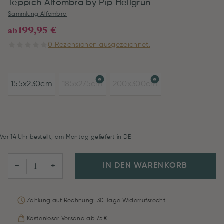
Teppich Alfombra by Pip Hellgrün
Sammlung Alfombra
199,95 €
ab
0 Rezensionen ausgezeichnet.
155x230cm
185x275cm
200x300cm
Vor 14 Uhr bestellt, am Montag geliefert in DE
IN DEN WARENKORB
−
+
Zahlung auf Rechnung: 30 Tage Widerrufsrecht
Kostenloser Versand ab 75 €