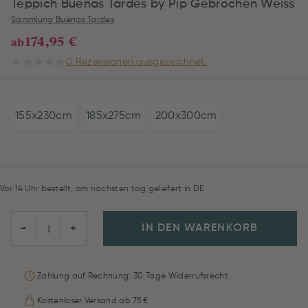
Teppich Buenas Tardes by Pip Gebrochen Weiss
Sammlung Buenas Tardes
174,95 €
ab
0 Rezensionen ausgezeichnet.
155x230cm
185x275cm
200x300cm
Vor 14 Uhr bestellt, am nächsten tag geliefert in DE
IN DEN WARENKORB
−
+
Zahlung auf Rechnung: 30 Tage Widerrufsrecht
Kostenloser Versand ab 75 €