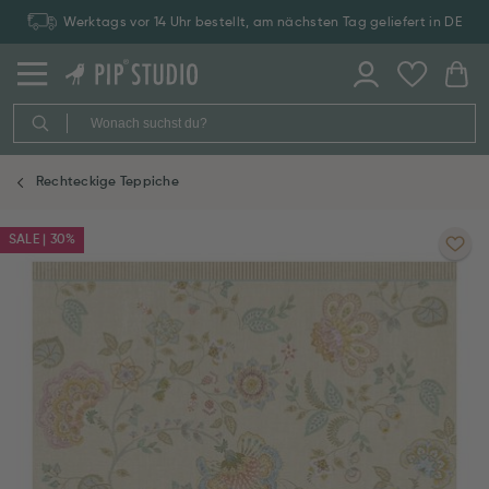
Werktags vor 14 Uhr bestellt, am nächsten Tag geliefert in DE
Rechteckige Teppiche
SALE | 30%