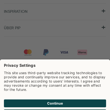
INSPIRATION
ÜBER PIP
Pip Studio wird mit einer Bewertung von
4.61/5
auf der Grundlage von
8.955
Rezensionen ausgezeichnet.