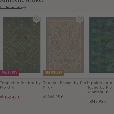
Entdecke mehr
SALE | 35%
BESTSELLER
Teppich Alfombra by
Teppich Pavoni by Pip
Teppich Jardi
Pip Grün
Khaki
Noche by Pip
Dunkelgrün
ab
162,45 €
ab
249,95 €
ab
249,95 €