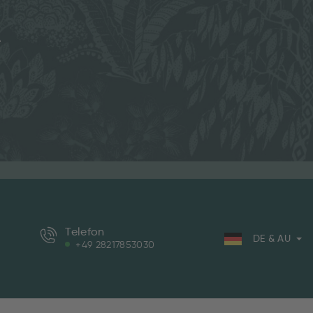
e
Telefon
DE & AU
+49 28217853030