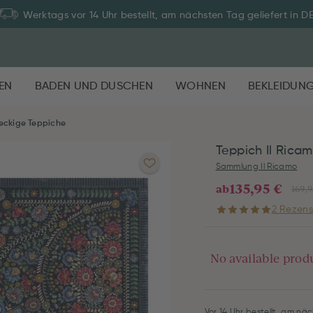
Werktags vor 14 Uhr bestellt, am nächsten Tag geliefert in D
EN
BADEN UND DUSCHEN
WOHNEN
BEKLEIDUN
eckige Teppiche
Teppich Il Rica
Sammlung Il Ricamo
135,95 €
ab
169,9
2 Rezens
No available prod
Vor 14 Uhr bestellt, am näc