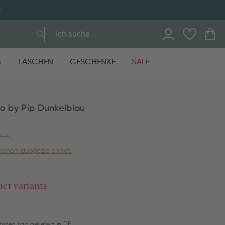
E
G
TASCHEN
GESCHENKE
SALE
mo by Pip Dunkelblau
5 €
ionen ausgezeichnet.
uct variants
hsten tag geliefert in DE