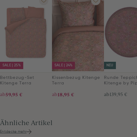
SALE | 25%
SALE | 24%
NEU
Bettbezug-Set
Kissenbezug Kitenge
Runde Teppic
Kitenge Terra
Terra
Kitenge by Pi
ab
59,95 €
ab
18,95 €
ab
139,95 €
Ähnliche Artikel
Entdecke mehr