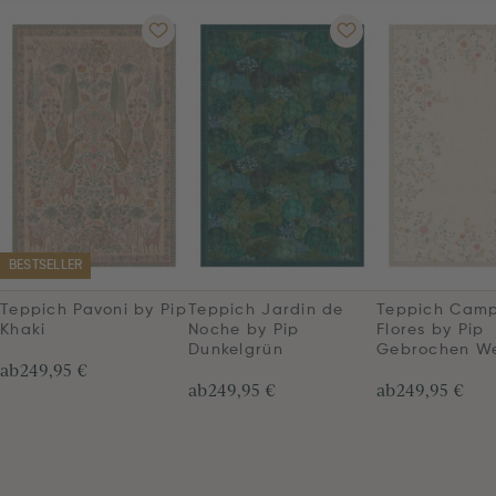
BESTSELLER
Teppich Pavoni by Pip
Teppich Jardin de
Teppich Cam
Khaki
Noche by Pip
Flores by Pip
Dunkelgrün
Gebrochen We
ab
249,95 €
ab
249,95 €
ab
249,95 €