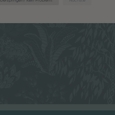
berspringen? Kein Problem!
Nächste
e