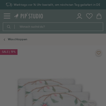
Werktags vor 14 Uhr bestellt, am nächsten Tag geliefert in DE
Waschlappen
SALE | 19%