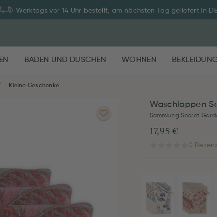
Werktags vor 14 Uhr bestellt, am nächsten Tag geliefert in D
EN
BADEN UND DUSCHEN
WOHNEN
BEKLEIDUN
Kleine Geschenke
Waschlappen Se
Sammlung Secret Gard
17,95 €
0 Rezens