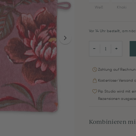
Weiß
Khaki
Vor 14 Uhr bestellt, am näc
−
+
Zahlung auf Rechnun
Kostenloser Versand 
Pip Studio wird mit e
Rezensionen ausgeze
Kombinieren mit