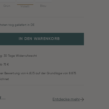
Grün
Blau
Violett
hsten tag geliefert in DE
IN DEN WARENKORB
g: 30 Tage Widerrufsrecht
ab 75 €
iner Bewertung von 4.61/5 auf der Grundlage von 8.875
ichnet
...
Entdecke mehr