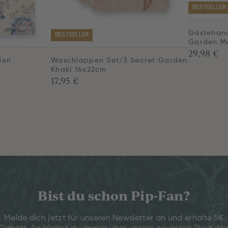
BESTSELLER
Gästehand
BESTSELLER
Garden M
29,98 €
den
Waschlappen Set/3 Secret Garden
Khaki 16x22cm
17,95 €
Bist du schon Pip-Fan?
Melde dich jetzt für unseren Newsletter an und erhalte 5€