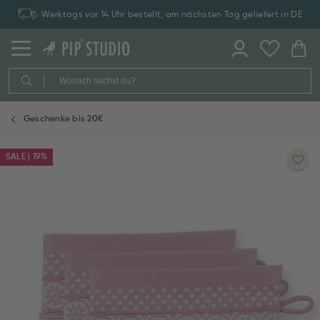
Werktags vor 14 Uhr bestellt, am nächsten Tag geliefert in DE
Geschenke bis 20€
SALE | 19%