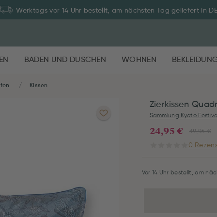
Werktags vor 14 Uhr bestellt, am nächsten Tag geliefert in D
EN
BADEN UND DUSCHEN
WOHNEN
BEKLEIDUN
afen
Kissen
Zierkissen Quad
Sammlung Kyoto Festiva
24,95 €
49,95 €
0 Rezens
Vor 14 Uhr bestellt, am näc