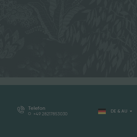
e
Telefon
DE & AU
+49 28217853030