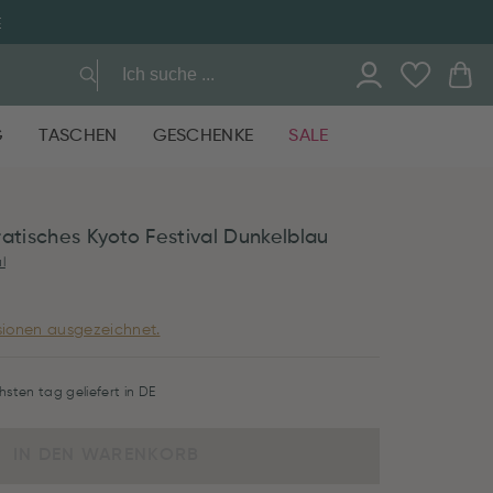
E
G
TASCHEN
GESCHENKE
SALE
ratisches Kyoto Festival Dunkelblau
l
ionen ausgezeichnet.
hsten tag geliefert in DE
IN DEN WARENKORB