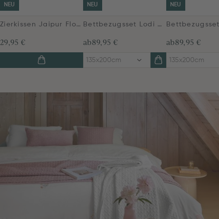
NEU
NEU
NEU
Zierkissen Jaipur Flower Hellrosa
Bettbezugsset Lodi Garden Gebrochen Weiß
29,95 €
ab
89,95 €
ab
89,95 €
135x200cm
135x200cm