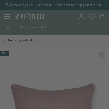
Werktags vor 14 Uhr bestellt, am nächsten Tag geliefert in DE
Einzugsgeschenke
NEU