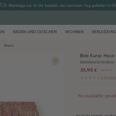
Werktags vor 14 Uhr bestellt, am nächsten Tag geliefert in D
EN
BADEN UND DUSCHEN
WOHNEN
BEKLEIDUN
Shorts
Bob Kurze Hose
Sammlung Ornamento
35,95 €
44,95 €
0 Rezens
No available prod
Vor 14 Uhr bestellt, am Mon