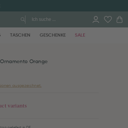
E
G
TASCHEN
GESCHENKE
SALE
 Ornamento Orange
ionen ausgezeichnet.
uct variants
tag geliefert in DE