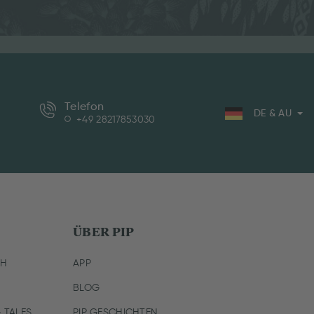
Telefon
DE & AU
+49 28217853030
ÜBER PIP
CH
APP
BLOG
 TALES
PIP GESCHICHTEN