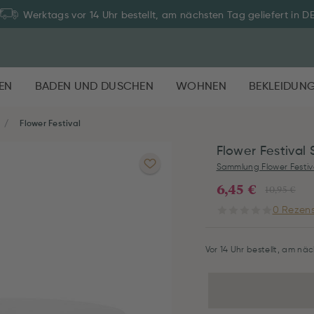
Werktags vor 14 Uhr bestellt, am nächsten Tag geliefert in D
EN
BADEN UND DUSCHEN
WOHNEN
BEKLEIDUN
Flower Festival
Flower Festival 
Sammlung Flower Festiv
6,45 €
10,95 €
0 Rezens
Vor 14 Uhr bestellt, am näc