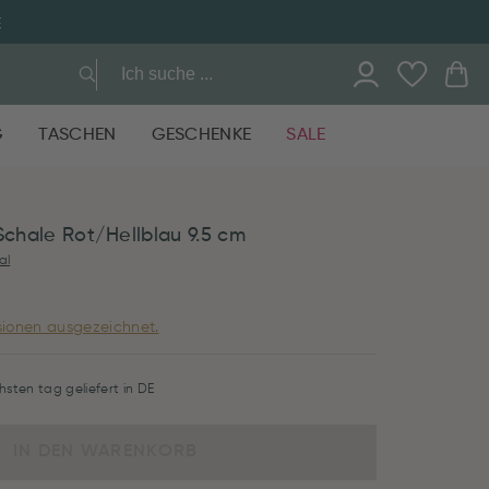
E
G
TASCHEN
GESCHENKE
SALE
Schale Rot/Hellblau 9.5 cm
al
ionen ausgezeichnet.
hsten tag geliefert in DE
IN DEN WARENKORB