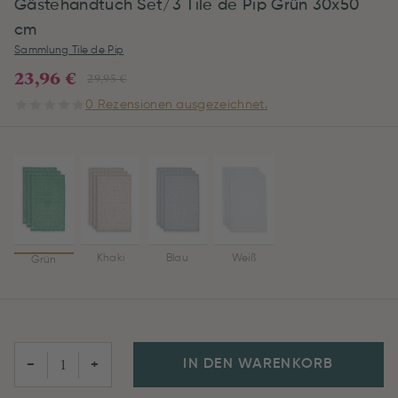
Gästehandtuch Set/3 Tile de Pip Grün 30x50
cm
Sammlung Tile de Pip
23,96 €
29,95 €
0 Rezensionen ausgezeichnet.
Khaki
Blau
Weiß
Grün
IN DEN WARENKORB
−
+