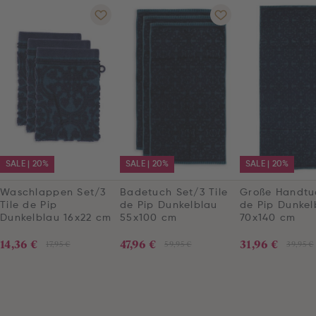
SALE | 20%
SALE | 20%
SALE | 20%
Waschlappen Set/3
Badetuch Set/3 Tile
Große Handtuc
Tile de Pip
de Pip Dunkelblau
de Pip Dunkel
Dunkelblau 16x22 cm
55x100 cm
70x140 cm
14,36 €
47,96 €
31,96 €
17,95 €
59,95 €
39,95 €