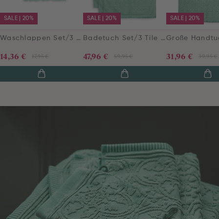
SALE | 20%
SALE | 20%
SALE | 20%
Waschlappen Set/3 Tile de Pip Grün 16x22 cm
Badetuch Set/3 Tile de Pip Grün 55x100 cm
14,36 €
47,96 €
31,96 €
17,95 €
59,95 €
39,95 €