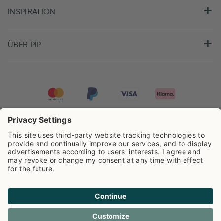
INSPIRATION
ÜBER PIP
Pip Studio wird mit einer Bewertung von
4.62/5
auf der Grundlage von
8.966
Rezensionen ausgezeichnet.
Cookie info
Datenschutzerklarüng
Impressum
Versandkosten
AGB