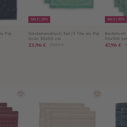
SALE | 20%
SALE | 20%
de Pip
Gästehandtuch Set/3 Tile de Pip
Badetuch 
Grün 30x50 cm
55x100 c
23,96 €
47,96 €
29,95 €
5