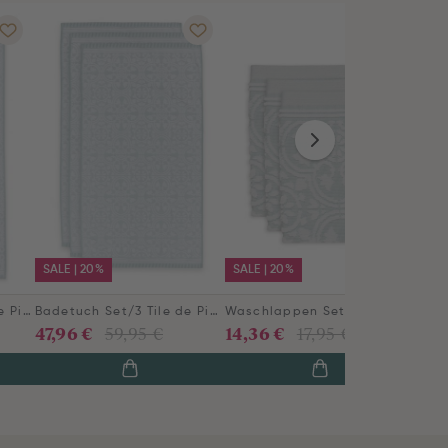
SALE | 20%
SALE | 20%
Große Handtuch Tile de Pip Hellblau 70x140 cm
Badetuch Set/3 Tile de Pip Hellblau 55x100 cm
Waschlappen Set/3 Tile de Pip Hellblau 16x22 cm
47,96 €
14,36 €
59,95 €
17,95 €