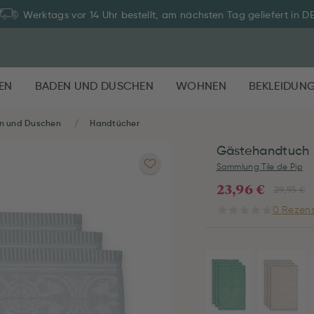
Werktags vor 14 Uhr bestellt, am nächsten Tag geliefert in D
EN
BADEN UND DUSCHEN
WOHNEN
BEKLEIDUN
n und Duschen
Handtücher
Gästehandtuch S
Sammlung Tile de Pip
23,96 €
29,95 €
0 Rezens