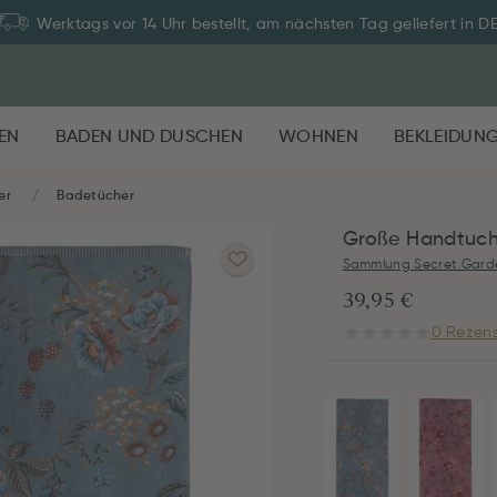
Werktags vor 14 Uhr bestellt, am nächsten Tag geliefert in D
EN
BADEN UND DUSCHEN
WOHNEN
BEKLEIDUN
er
Badetücher
Große Handtuch
Sammlung Secret Gard
39,95 €
0 Rezens