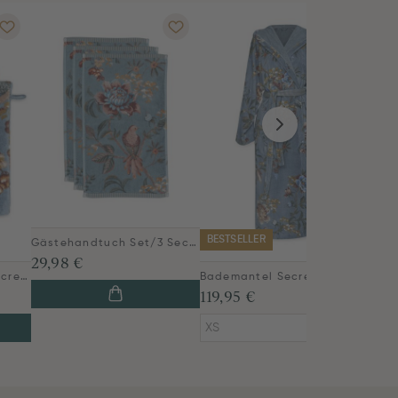
BESTSELLER
Gästehandtuch Set/3 Secret Garden Blau 30x50cm
29,98 €
Waschlappen Set/3 Secret Garden Blau 16x22cm
Bademantel Secret Garden Blau
119,95 €
XS