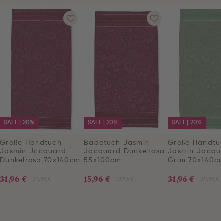
SALE | 20%
SALE | 20%
SALE | 20%
Große Handtuch
Badetuch Jasmin
Große Handtu
Jasmin Jacquard
Jacquard Dunkelrosa
Jasmin Jacqu
Dunkelrosa 70x140cm
55x100cm
Grün 70x140c
31,96 €
15,96 €
31,96 €
39,95 €
19,95 €
39,95 €