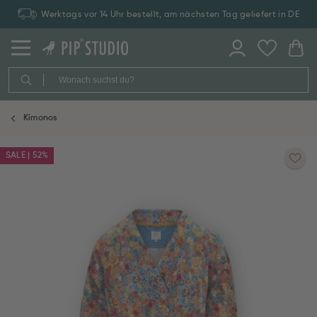
Werktags vor 14 Uhr bestellt, am nächsten Tag geliefert in DE
Kimonos
SALE | 52%