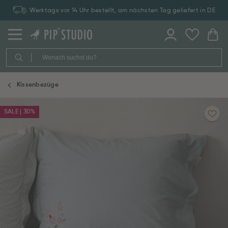
Werktags vor 14 Uhr bestellt, am nächsten Tag geliefert in DE
Kissenbezüge
SALE | 30%