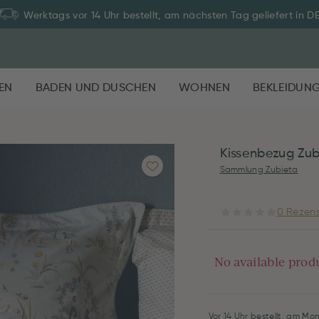
Zahlung auf Rechnung: 30 Tage Rückgaberecht
EN
BADEN UND DUSCHEN
WOHNEN
BEKLEIDUN
Kissenbezug Zub
Sammlung Zubieta
0 Rezens
No available prod
Vor 14 Uhr bestellt, am Mon