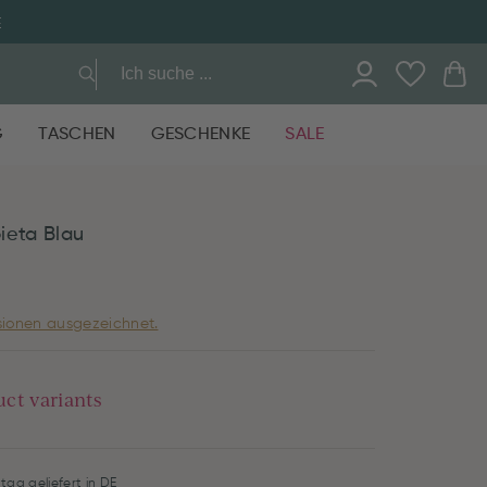
G
TASCHEN
GESCHENKE
SALE
ieta Blau
ionen ausgezeichnet.
uct variants
tag geliefert in DE