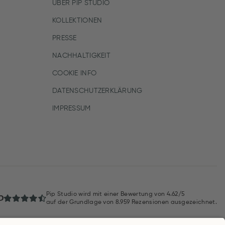
ÜBER PIP STUDIO
KOLLEKTIONEN
PRESSE
NACHHALTIGKEIT
COOKIE INFO
DATENSCHUTZERKLÄRUNG
IMPRESSUM
Pip Studio wird mit einer Bewertung von
4.62/5
auf der Grundlage von
8.959
Rezensionen ausgezeichnet.