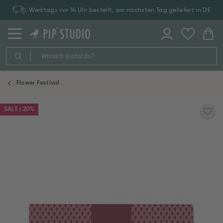
Werktags vor 14 Uhr bestellt, am nächsten Tag geliefert in DE
Flower Festival
SALE | 20%