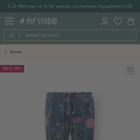
Werktags vor 14 Uhr bestellt, am nächsten Tag geliefert in DE
Hosen
SALE | 20%